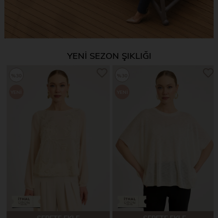
YENİ SEZON ŞIKLIĞI
%30
%30
YENI
YENI
ÜRÜN
ÜRÜN