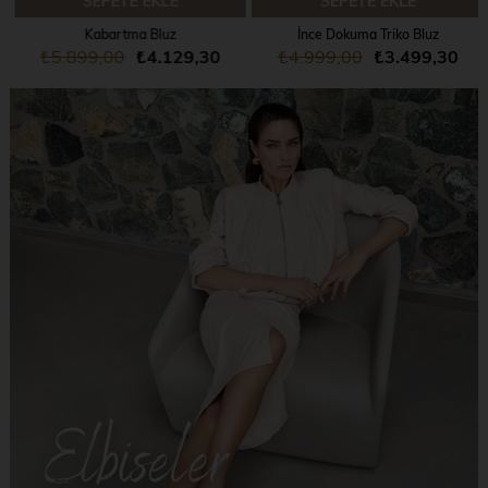
SEPETE EKLE
SEPETE EKLE
Kabartma Bluz
İnce Dokuma Triko Bluz
₺5.899,00
₺4.129,30
₺4.999,00
₺3.499,30