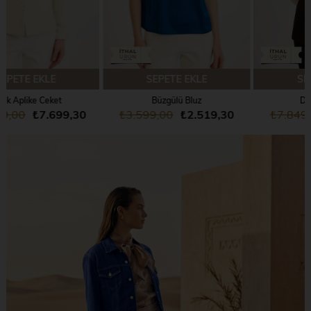
SEPETE EKLE
SEPETE EKLE
Büzgülü Bluz
Düğmeli Yelek
₺3.599,00
₺2.519,30
₺7.849,00
₺5.494,30