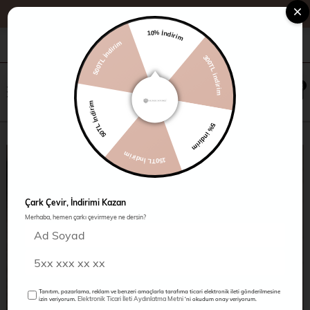
10% İndirim
500TL İndirim
+90 216 485 60 90
Kampanyalar
Mağazalarımız
300TL indirim
×
0
0
50TL İndirim
5% indirim
150TL İndirim
Çark Çevir, İndirimi Kazan
Merhaba, hemen çarkı çevirmeye ne dersin?
Tanıtım, pazarlama, reklam ve benzeri amaçlarla tarafıma ticari elektronik ileti gönderilmesine
Elektronik Ticari İleti Aydınlatma Metni
izin veriyorum.
'ni okudum onay veriyorum.