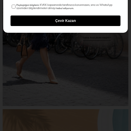
KVKK kapsamında tarafınızca korunmasını, sms ve WhatsApp
Paylaştığım bilgilerin
üzerinden bilgilendirmeleri almayı
kabul ediyorum.
Çevir Kazan