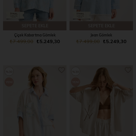
SEPETE EKLE
SEPETE EKLE
Çiçek Kabartma Gömlek
Jean Gömlek
₺7.499,00
₺5.249,30
₺7.499,00
₺5.249,30
%30
%30
YENI
YENI
ÜRÜN
ÜRÜN