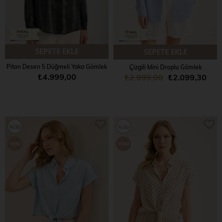
SEPETE EKLE
SEPETE EKLE
Piton Desen 5 Düğmeli Yaka Gömlek
Çizgili Mini Droplu Gömlek
₺4.999,00
₺2.999,00
₺2.099,30
%30
%30
YENI
YENI
ÜRÜN
ÜRÜN