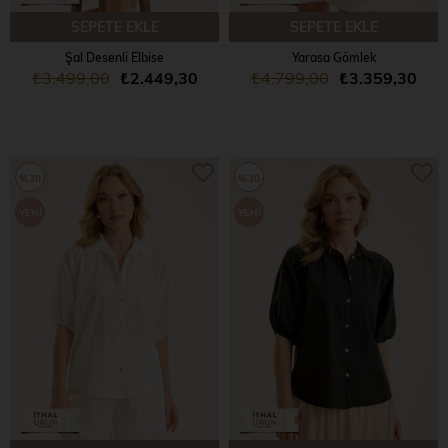
SEPETE EKLE
SEPETE EKLE
Şal Desenli Elbise
Yarasa Gömlek
₺3.499,00
₺2.449,30
₺4.799,00
₺3.359,30
%30
%30
YENI
YENI
ÜRÜN
ÜRÜN