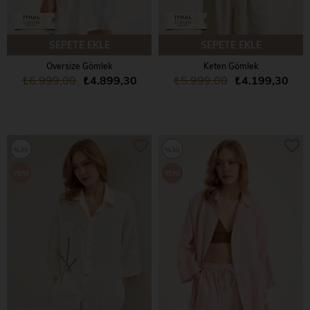
SEPETE EKLE
SEPETE EKLE
Oversize Gömlek
Keten Gömlek
₺6.999,00
₺4.899,30
₺5.999,00
₺4.199,30
%30
%30
YENI
YENI
ÜRÜN
ÜRÜN