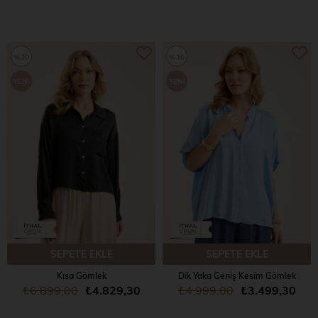
%30
%30
YENI
YENI
ÜRÜN
ÜRÜN
SEPETE EKLE
SEPETE EKLE
Kısa Gömlek
Dik Yaka Geniş Kesim Gömlek
₺6.899,00
₺4.829,30
₺4.999,00
₺3.499,30