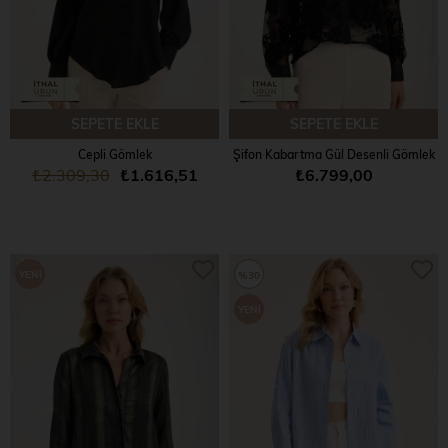
SEPETE EKLE
SEPETE EKLE
Cepli Gömlek
Şifon Kabartma Gül Desenli Gömlek
₺2.309,30
₺1.616,51
₺6.799,00
YENI
%30
ÜRÜN
YENI
ÜRÜN