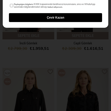
KVKK kapsamında tarafınızca korunmasını, sms ve WhatsApp
Paylaştığım bilgilerin
üzerinden bilgilendirmeleri almayı
kabul ediyorum.
Çevir Kazan
SEPETE EKLE
SEPETE EKLE
İncili Gömlek
Cepli Gömlek
₺2.799,30
₺1.959,51
₺2.309,30
₺1.616,51
YENI
%30
ÜRÜN
YENI
ÜRÜN