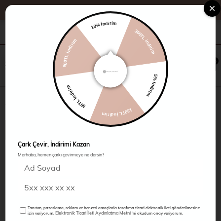
Üye Ol, İlk Alışverişe Özel %10 İndirim
10% İndirim
300TL indirim
+90 216 485 60 90
Kampanyalar
Mağazalarımız
500TL İndirim
×
0
0
5% indirim
50TL İndirim
Gömlek
150TL İndirim
SIRALAMA
FILTRELEME
Çark Çevir, İndirimi Kazan
%30
Merhaba, hemen çarkı çevirmeye ne dersin?
%30
YENI
YENI
ÜRÜN
ÜRÜN
Tanıtım, pazarlama, reklam ve benzeri amaçlarla tarafıma ticari elektronik ileti gönderilmesine
Elektronik Ticari İleti Aydınlatma Metni
izin veriyorum.
'ni okudum onay veriyorum.