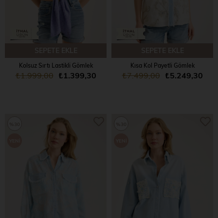
SEPETE EKLE
SEPETE EKLE
Kolsuz Sırtı Lastikli Gömlek
Kısa Kol Payetli Gömlek
₺1.999,00
₺1.399,30
₺7.499,00
₺5.249,30
%30
%30
YENI
YENI
ÜRÜN
ÜRÜN