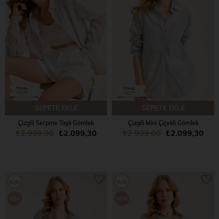
ÜRÜN
ÜRÜN
SEPETE EKLE
SEPETE EKLE
Çizgili Serpme Taşlı Gömlek
Çizgili Mini Çiçekli Gömlek
₺2.999,00
₺2.099,30
₺2.999,00
₺2.099,30
%30
%30
YENI
YENI
ÜRÜN
ÜRÜN