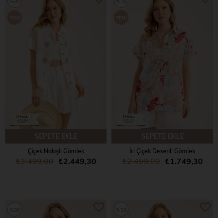
%30
%30
YENI
YENI
ÜRÜN
ÜRÜN
SEPETE EKLE
SEPETE EKLE
Çiçek Nakışlı Gömlek
İri Çiçek Desenli Gömlek
₺3.499,00
₺2.449,30
₺2.499,00
₺1.749,30
%30
%30