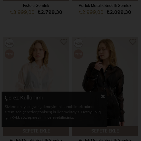
Fistolu Gömlek
Parlak Metalik Sedefli Gömlek
₺3.999,00
₺2.799,30
₺2.999,00
₺2.099,30
%30
%30
YENI
YENI
ÜRÜN
ÜRÜN
Çerez Kullanımı
Sizlere en iyi alışveriş deneyimini sunabilmek adına
sitemizde çerezler(cookies) kullanmaktayız. Detaylı bilgi
için Kvkk sözleşmesini inceleyebilirsiniz.
SEPETE EKLE
SEPETE EKLE
Parlak Metalik Sedefli Gömlek
Parlak Metalik Sedefli Gömlek