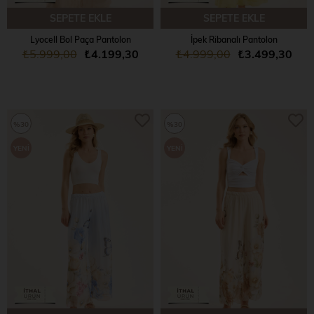
SEPETE EKLE
SEPETE EKLE
Lyocell Bol Paça Pantolon
İpek Ribanalı Pantolon
₺5.999,00
₺4.199,30
₺4.999,00
₺3.499,30
%30
%30
YENI
YENI
ÜRÜN
ÜRÜN