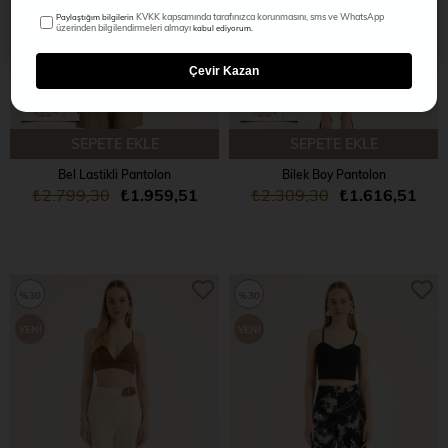
KVKK kapsamında tarafınızca korunmasını, sms ve WhatsApp
Paylaştığım bilgilerin
üzerinden bilgilendirmeleri almayı
kabul ediyorum.
Çevir Kazan
SEPETE EKLE
SEPETE EKLE
Bel Lastikli Pantolon
Bilek Boy Pantolon
₺2.799,30
₺1.959,51
₺2.309,30
₺1.616,51
%30
%30
YENI
YENI
ÜRÜN
ÜRÜN