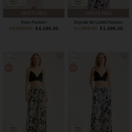
SEPETE EKLE
SEPETE EKLE
Keten Pantolon
Degrade Bel Lastikli Pantolon
₺5.999,00
₺4.199,30
₺1.999,00
₺1.399,30
%30
%30
YENI
YENI
ÜRÜN
ÜRÜN