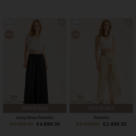
%30
%30
YENI
YENI
ÜRÜN
ÜRÜN
SEPETE EKLE
SEPETE EKLE
Geniş Kesim Pantolon
Pantolon
₺6.999,00
₺4.899,30
₺4.999,00
₺3.499,30