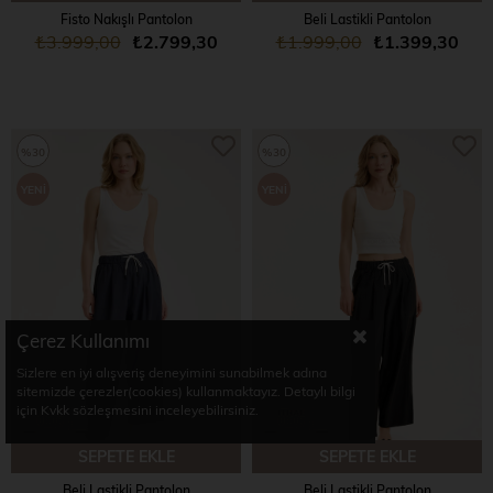
Fisto Nakışlı Pantolon
Beli Lastikli Pantolon
₺3.999,00
₺2.799,30
₺1.999,00
₺1.399,30
%30
%30
YENI
YENI
ÜRÜN
ÜRÜN
Çerez Kullanımı
Sizlere en iyi alışveriş deneyimini sunabilmek adına
sitemizde çerezler(cookies) kullanmaktayız. Detaylı bilgi
için Kvkk sözleşmesini inceleyebilirsiniz.
SEPETE EKLE
SEPETE EKLE
Beli Lastikli Pantolon
Beli Lastikli Pantolon