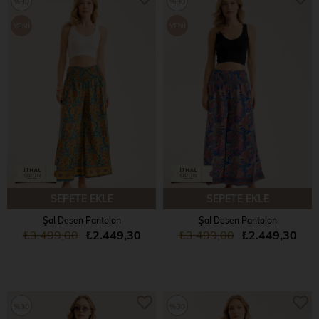
%30
%30
YENI
YENI
ÜRÜN
ÜRÜN
SEPETE EKLE
SEPETE EKLE
Şal Desen Pantolon
Şal Desen Pantolon
₺3.499,00
₺2.449,30
₺3.499,00
₺2.449,30
%30
%30