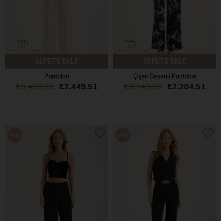
SEPETE EKLE
SEPETE EKLE
Pantolon
Çiçek Desenli Pantolon
₺3.499,30
₺2.449,51
₺3.149,30
₺2.204,51
YENI
YENI
ÜRÜN
ÜRÜN