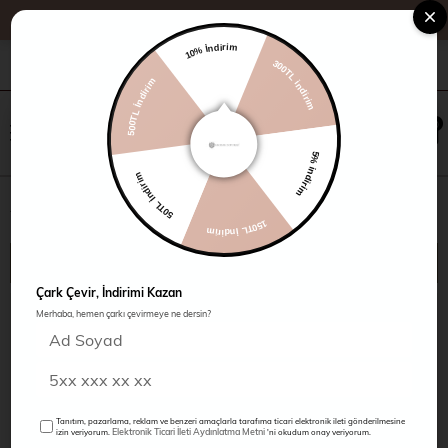
Üye Ol, İlk Alışverişe Özel %10 İndirim
10% İndirim
300TL indirim
+90 216 485 60 90
Kampanyalar
Mağazalarımız
500TL İndirim
×
0
0
5% indirim
50TL İndirim
Pantolon
150TL İndirim
SIRALAMA
FILTRELEME
Çark Çevir, İndirimi Kazan
%30
Merhaba, hemen çarkı çevirmeye ne dersin?
%30
YENI
YENI
ÜRÜN
ÜRÜN
Tanıtım, pazarlama, reklam ve benzeri amaçlarla tarafıma ticari elektronik ileti gönderilmesine
Elektronik Ticari İleti Aydınlatma Metni
izin veriyorum.
'ni okudum onay veriyorum.