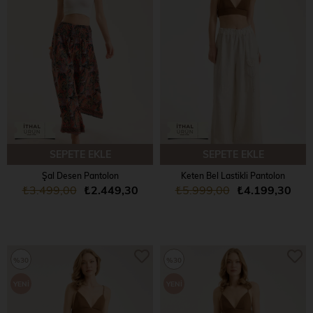
ÜRÜN
ÜRÜN
SEPETE EKLE
SEPETE EKLE
Şal Desen Pantolon
Keten Bel Lastikli Pantolon
₺3.499,00
₺2.449,30
₺5.999,00
₺4.199,30
%30
%30
YENI
YENI
ÜRÜN
ÜRÜN