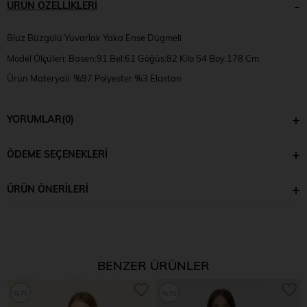
ÜRÜN ÖZELLIKLERI
Bluz Büzgülü Yuvarlak Yaka Ense Dügmeli
Model Ölçüleri: Basen:91 Bel:61 Göğüs:82 Kilo 54 Boy:178 Cm
Ürün Materyali: %97 Polyester %3 Elastan
Model Numune Bedeni: XS
YORUMLAR
(0)
ÖDEME SEÇENEKLERI
ÜRÜN ÖNERILERI
BENZER ÜRÜNLER
%75
%70