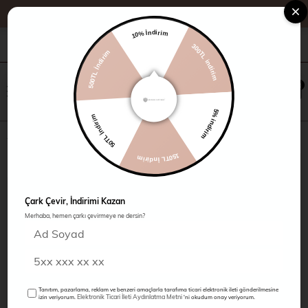
10% İndirim
500TL İndirim
+90 216 485 60 90
Kampanyalar
Mağazalarımız
300TL indirim
×
0
0
50TL İndirim
5% indirim
Büzgülü Bluz
150TL İndirim
Çark Çevir, İndirimi Kazan
Merhaba, hemen çarkı çevirmeye ne dersin?
Tanıtım, pazarlama, reklam ve benzeri amaçlarla tarafıma ticari elektronik ileti gönderilmesine
Elektronik Ticari İleti Aydınlatma Metni
izin veriyorum.
'ni okudum onay veriyorum.