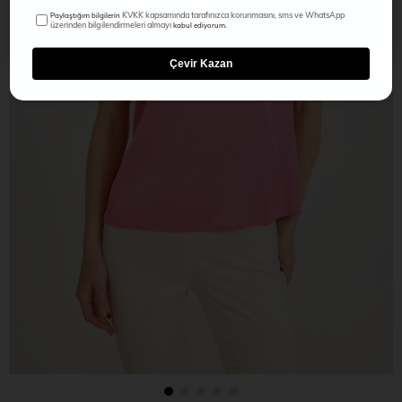
KVKK kapsamında tarafınızca korunmasını, sms ve WhatsApp
Paylaştığım bilgilerin
üzerinden bilgilendirmeleri almayı
kabul ediyorum.
Çevir Kazan