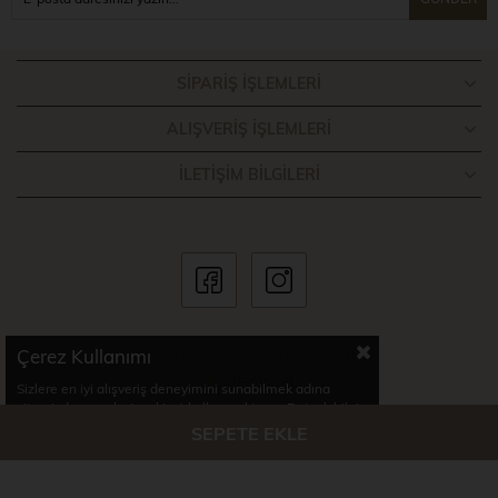
SIPARIŞ İŞLEMLERI
ALIŞVERIŞ İŞLEMLERI
İLETIŞIM BILGILERI
Çerez Kullanımı
© 2024- Home Store. Tüm hakları saklıdır.
Sizlere en iyi alışveriş deneyimini sunabilmek adına
sitemizde çerezler(cookies) kullanmaktayız. Detaylı bilgi
için Kvkk sözleşmesini inceleyebilirsiniz.