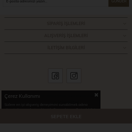
GÖNDER
SIPARIŞ İŞLEMLERI
ALIŞVERIŞ İŞLEMLERI
İLETIŞIM BILGILERI
Çerez Kullanımı
© 2024- Home Store. Tüm hakları saklıdır.
Sizlere en iyi alışveriş deneyimini sunabilmek adına
sitemizde çerezler(cookies) kullanmaktayız. Detaylı bilgi
için Kvkk sözleşmesini inceleyebilirsiniz.