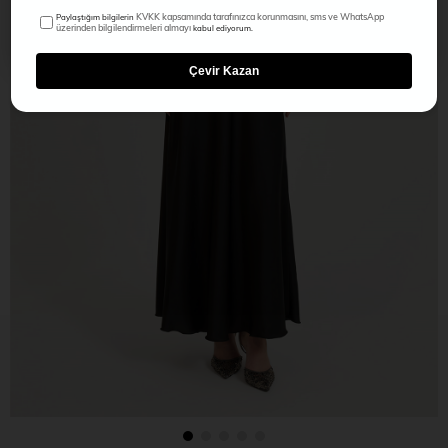
KVKK kapsamında tarafınızca korunmasını, sms ve WhatsApp
Paylaştığım bilgilerin
üzerinden bilgilendirmeleri almayı
kabul ediyorum.
Çevir Kazan