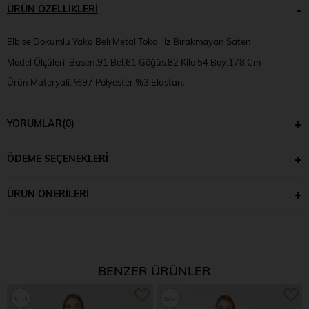
ÜRÜN ÖZELLIKLERI
Elbise Dökümlü Yaka Beli Metal Tokalı İz Bırakmayan Saten
Model Ölçüleri: Basen:91 Bel:61 Göğüs:82 Kilo 54 Boy:178 Cm
Ürün Materyali: %97 Polyester %3 Elastan.
Model Numune Bedeni: XS
YORUMLAR
(0)
ÖDEME SEÇENEKLERI
ÜRÜN ÖNERILERI
BENZER ÜRÜNLER
%51
%50