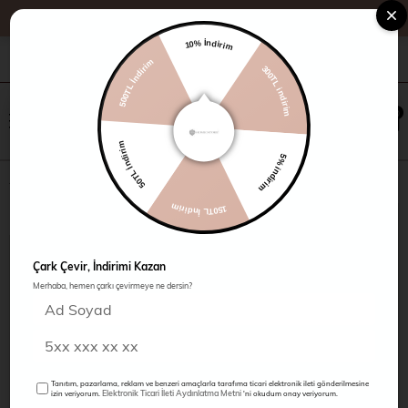
10% İndirim
500TL İndirim
+90 216 485 60 90
Kampanyalar
Mağazalarımız
300TL indirim
×
0
0
50TL İndirim
5% indirim
Dökümlü Yaka Elbise
150TL İndirim
Çark Çevir, İndirimi Kazan
Merhaba, hemen çarkı çevirmeye ne dersin?
Tanıtım, pazarlama, reklam ve benzeri amaçlarla tarafıma ticari elektronik ileti gönderilmesine
Elektronik Ticari İleti Aydınlatma Metni
izin veriyorum.
'ni okudum onay veriyorum.