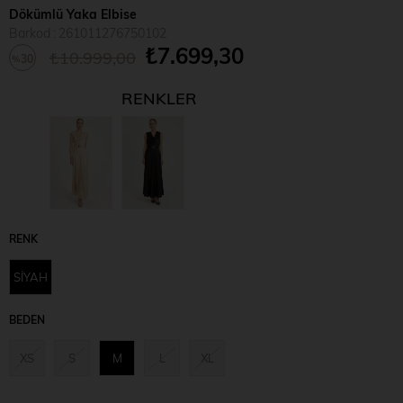
Dökümlü Yaka Elbise
Barkod
:
261011276750102
₺7.699,30
₺10.999,00
30
%
İndirim
RENKLER
RENK
SİYAH
BEDEN
XS
S
M
L
XL