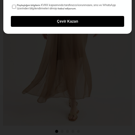
KVKK kapsamında tarafınızca korunmasını, sms ve WhatsApp
Paylaştığım bilgilerin
üzerinden bilgilendirmeleri almayı
kabul ediyorum.
Çevir Kazan