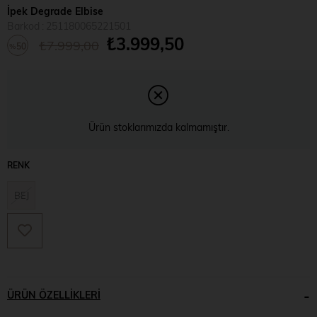
İpek Degrade Elbise
Barkod
:
251180065221501
₺3.999,50
₺7.999,00
50
%
İndirim
Ürün stoklarımızda kalmamıştır.
RENK
BEJ
ÜRÜN ÖZELLIKLERI