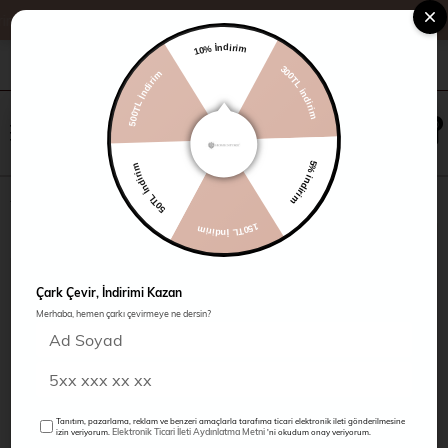
tte %20 İndirim
10% İndirim
300TL indirim
+90 216 485 60 90
Kampanyalar
Mağazalarımız
500TL İndirim
×
0
0
5% indirim
50TL İndirim
İpek Degrade Elbise
150TL İndirim
Çark Çevir, İndirimi Kazan
Merhaba, hemen çarkı çevirmeye ne dersin?
Tanıtım, pazarlama, reklam ve benzeri amaçlarla tarafıma ticari elektronik ileti gönderilmesine
Elektronik Ticari İleti Aydınlatma Metni
izin veriyorum.
'ni okudum onay veriyorum.