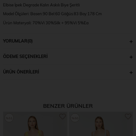
Elbise İpek Degrade Kalın Askılı Biye Şeritli
Model Ölçüleri: Basen:90 Bel:60 Göğüs:83 Boy:178 Cm
Ürün Materyali: 70%Vi 30%Silk + 95%Vi 5%Ea
Model Bedeni:S
YORUMLAR
(0)
ÖDEME SEÇENEKLERI
ÜRÜN ÖNERILERI
BENZER ÜRÜNLER
%51
%50