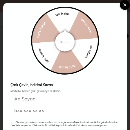
10% İndirim
500TL İndirim
+90 216 485 60 90
Kampanyalar
Mağazalarımız
300TL indirim
×
0
0
50TL İndirim
5% indirim
Jean Pantolon
150TL İndirim
Çark Çevir, İndirimi Kazan
Merhaba, hemen çarkı çevirmeye ne dersin?
Tanıtım, pazarlama, reklam ve benzeri amaçlarla tarafıma ticari elektronik ileti gönderilmesine
Elektronik Ticari İleti Aydınlatma Metni
izin veriyorum.
'ni okudum onay veriyorum.