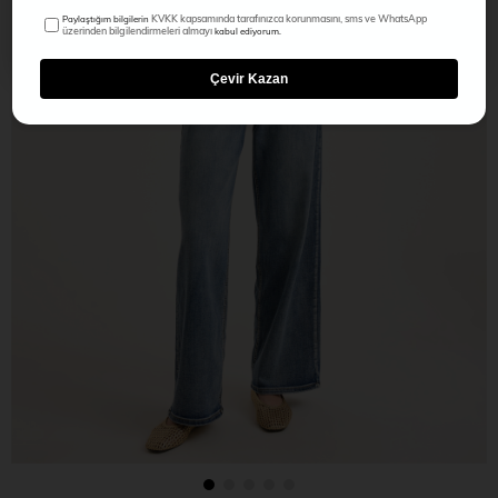
KVKK kapsamında tarafınızca korunmasını, sms ve WhatsApp
Paylaştığım bilgilerin
üzerinden bilgilendirmeleri almayı
kabul ediyorum.
Çevir Kazan