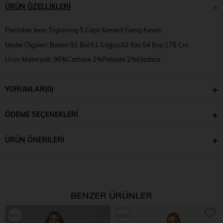
ÜRÜN ÖZELLIKLERI
Pantolon Jean Taşlanmış 5 Cepli Kemerli Geniş Kesim
Model Ölçüleri: Basen:91 Bel:61 Göğüs:82 Kilo 54 Boy:178 Cm
Ürün Materyali: 96%Cottone 2%Polieste 2%Elastica
Numune Bedeni: S
YORUMLAR
(0)
ÖDEME SEÇENEKLERI
ÜRÜN ÖNERILERI
BENZER ÜRÜNLER
%50
%50