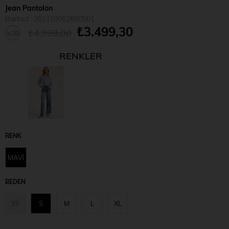
Jean Pantolon
Barkod
:
261310062650501
₺3.499,30
₺4.999,00
30
%
İndirim
RENKLER
RENK
MAVİ
BEDEN
XS
S
M
L
XL