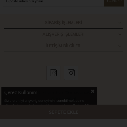
GÖNDER
SIPARIŞ İŞLEMLERI
ALIŞVERIŞ İŞLEMLERI
İLETIŞIM BILGILERI
Çerez Kullanımı
© 2024- Home Store. Tüm hakları saklıdır.
Sizlere en iyi alışveriş deneyimini sunabilmek adına
sitemizde çerezler(cookies) kullanmaktayız. Detaylı bilgi
için Kvkk sözleşmesini inceleyebilirsiniz.