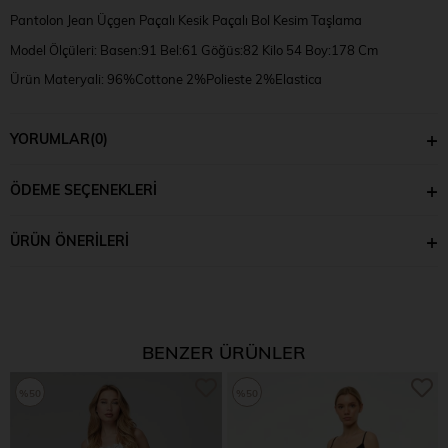
Pantolon Jean Üçgen Paçalı Kesik Paçalı Bol Kesim Taşlama
Model Ölçüleri: Basen:91 Bel:61 Göğüs:82 Kilo 54 Boy:178 Cm
Ürün Materyali: 96%Cottone 2%Polieste 2%Elastica
Numune Bedeni: S
YORUMLAR
(0)
ÖDEME SEÇENEKLERI
ÜRÜN ÖNERILERI
BENZER ÜRÜNLER
%50
%50