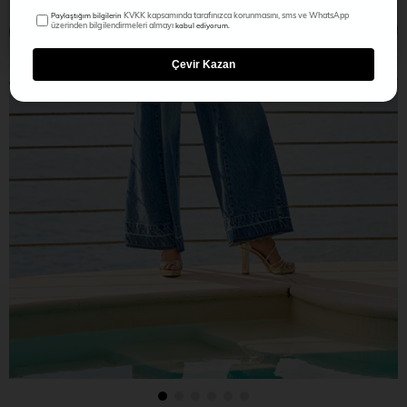
KVKK kapsamında tarafınızca korunmasını, sms ve WhatsApp
Paylaştığım bilgilerin
üzerinden bilgilendirmeleri almayı
kabul ediyorum.
Çevir Kazan