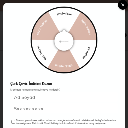
10% İndirim
500TL İndirim
+90 216 485 60 90
Kampanyalar
Mağazalarımız
300TL indirim
×
0
0
50TL İndirim
5% indirim
Jean Pantolon
150TL İndirim
Çark Çevir, İndirimi Kazan
Merhaba, hemen çarkı çevirmeye ne dersin?
Tanıtım, pazarlama, reklam ve benzeri amaçlarla tarafıma ticari elektronik ileti gönderilmesine
Elektronik Ticari İleti Aydınlatma Metni
izin veriyorum.
'ni okudum onay veriyorum.