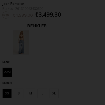
Jean Pantolon
Barkod
:
261310063430500
₺3.499,30
₺4.999,00
30
%
İndirim
RENKLER
RENK
MAVİ
BEDEN
XS
S
M
L
XL