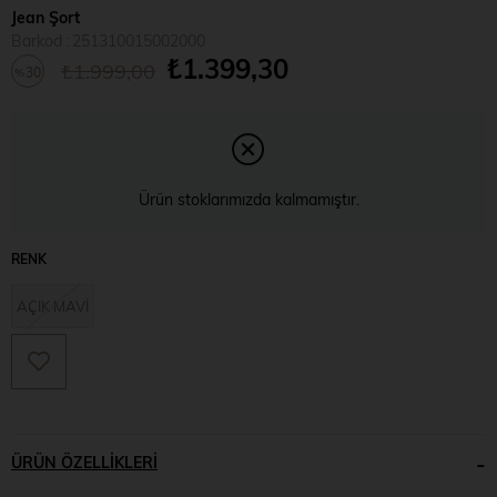
Jean Şort
Barkod
:
251310015002000
₺1.399,30
₺1.999,00
30
%
İndirim
Ürün stoklarımızda kalmamıştır.
RENK
AÇIK MAVİ
ÜRÜN ÖZELLIKLERI