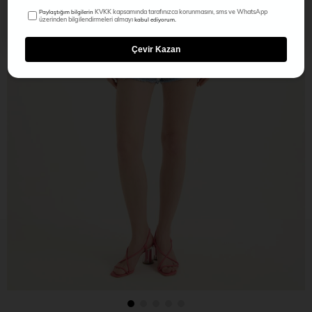
KVKK kapsamında tarafınızca korunmasını, sms ve WhatsApp
Paylaştığım bilgilerin
üzerinden bilgilendirmeleri almayı
kabul ediyorum.
Çevir Kazan