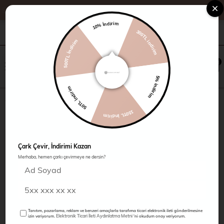
%20 İndirim
10% İndirim
300TL indirim
+90 216 485 60 90
Kampanyalar
Mağazalarımız
500TL İndirim
×
0
0
5% indirim
50TL İndirim
Jean Şort
150TL İndirim
Çark Çevir, İndirimi Kazan
Merhaba, hemen çarkı çevirmeye ne dersin?
Tanıtım, pazarlama, reklam ve benzeri amaçlarla tarafıma ticari elektronik ileti gönderilmesine
Elektronik Ticari İleti Aydınlatma Metni
izin veriyorum.
'ni okudum onay veriyorum.