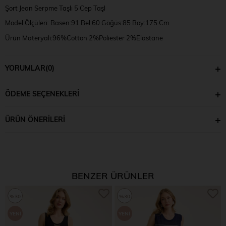
Şort Jean Serpme Taşlı 5 Cep Taşl
Model Ölçüleri: Basen:91 Bel:60 Göğüs:85 Boy:175 Cm
Ürün Materyali:96%Cotton 2%Poliester 2%Elastane
Model Bedeni: S
YORUMLAR
(0)
ÖDEME SEÇENEKLERI
ÜRÜN ÖNERILERI
BENZER ÜRÜNLER
%30
%30
YENI
YENI