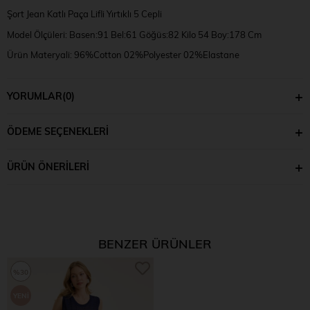
Şort Jean Katlı Paça Lifli Yırtıklı 5 Cepli
Model Ölçüleri: Basen:91 Bel:61 Göğüs:82 Kilo 54 Boy:178 Cm
Ürün Materyali: 96%Cotton 02%Polyester 02%Elastane
Numune Bedeni: S
YORUMLAR
(0)
ÖDEME SEÇENEKLERI
ÜRÜN ÖNERILERI
BENZER ÜRÜNLER
%30
YENI