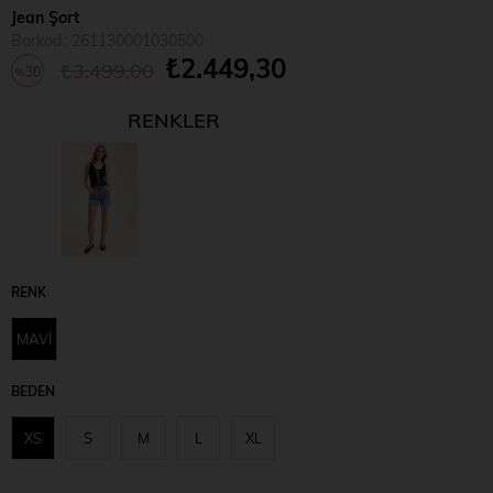
Jean Şort
Barkod
:
261130001030500
₺2.449,30
₺3.499,00
30
%
İndirim
RENKLER
RENK
MAVİ
BEDEN
XS
S
M
L
XL