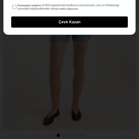
KVKK kapsamında tarafınızca korunmasını, sms ve WhatsApp
Paylaştığım bilgilerin
üzerinden bilgilendirmeleri almayı
kabul ediyorum.
Çevir Kazan