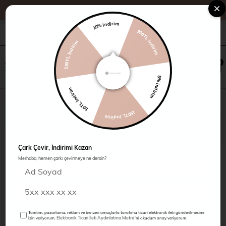
10% İndirim
300TL indirim
+90 216 485 60 90
Kampanyalar
Mağazalarımız
500TL İndirim
×
0
0
5% indirim
50TL İndirim
Jean Şort
150TL İndirim
Çark Çevir, İndirimi Kazan
Merhaba, hemen çarkı çevirmeye ne dersin?
Tanıtım, pazarlama, reklam ve benzeri amaçlarla tarafıma ticari elektronik ileti gönderilmesine
Elektronik Ticari İleti Aydınlatma Metni
izin veriyorum.
'ni okudum onay veriyorum.