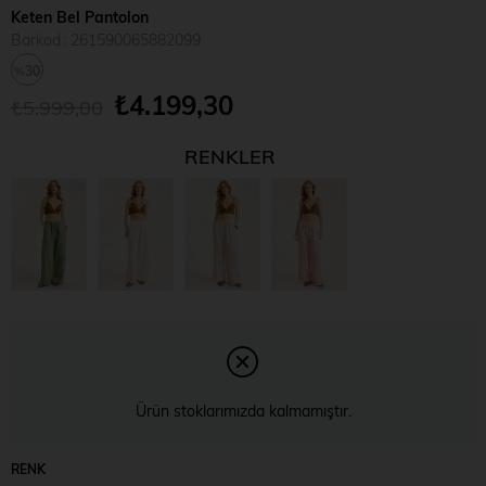
Keten Bel Pantolon
Barkod
:
261590065882099
30
%
₺4.199,30
₺5.999,00
İndirim
RENKLER
Ürün stoklarımızda kalmamıştır.
RENK