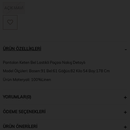
AÇIK MAVİ
ÜRÜN ÖZELLIKLERI
Pantolon Keten Bel Lastikli Paçası Nakış Detaylı
Model Ölçüleri: Basen:91 Bel:61 Göğüs:82 Kilo 54 Boy:178 Cm
Ürün Materyali: 100%Linen
Numune Bedeni: UN
YORUMLAR
(0)
ÖDEME SEÇENEKLERI
ÜRÜN ÖNERILERI