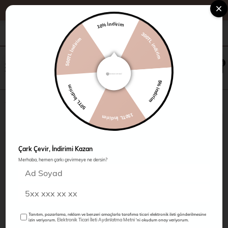
10% İndirim
500TL İndirim
+90 216 485 60 90
Kampanyalar
Mağazalarımız
300TL indirim
×
0
0
50TL İndirim
5% indirim
Keten Bel Pantolon
150TL İndirim
Çark Çevir, İndirimi Kazan
Merhaba, hemen çarkı çevirmeye ne dersin?
Tanıtım, pazarlama, reklam ve benzeri amaçlarla tarafıma ticari elektronik ileti gönderilmesine
Elektronik Ticari İleti Aydınlatma Metni
izin veriyorum.
'ni okudum onay veriyorum.