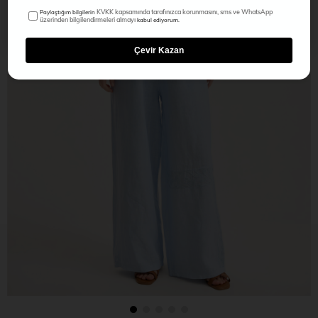
KVKK kapsamında tarafınızca korunmasını, sms ve WhatsApp
Paylaştığım bilgilerin
üzerinden bilgilendirmeleri almayı
kabul ediyorum.
Çevir Kazan