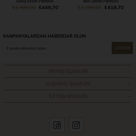
Geniş Kesim Pantolon
Beli Lastikli Pantolon
₺1.499,00
₺449,70
₺1.399,00
₺419,70
KAMPANYALARDAN HABERDAR OLUN
GÖNDER
SIPARIŞ İŞLEMLERI
ALIŞVERIŞ İŞLEMLERI
İLETIŞIM BILGILERI