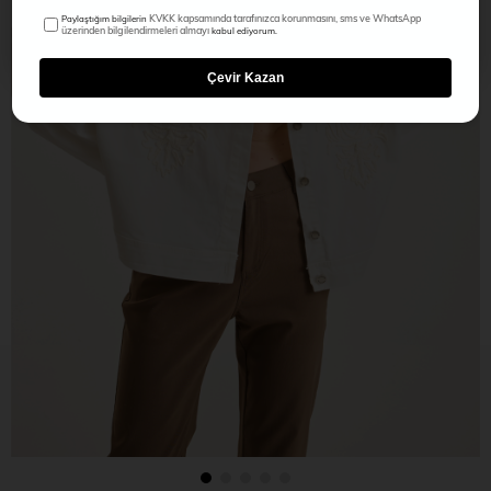
KVKK kapsamında tarafınızca korunmasını, sms ve WhatsApp
Paylaştığım bilgilerin
üzerinden bilgilendirmeleri almayı
kabul ediyorum.
Çevir Kazan