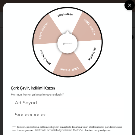
10% İndirim
500TL İndirim
+90 216 485 60 90
Kampanyalar
Mağazalarımız
300TL indirim
×
0
0
50TL İndirim
5% indirim
Pamuklu 2 Cep Ceket
150TL İndirim
Çark Çevir, İndirimi Kazan
Merhaba, hemen çarkı çevirmeye ne dersin?
Tanıtım, pazarlama, reklam ve benzeri amaçlarla tarafıma ticari elektronik ileti gönderilmesine
Elektronik Ticari İleti Aydınlatma Metni
izin veriyorum.
'ni okudum onay veriyorum.