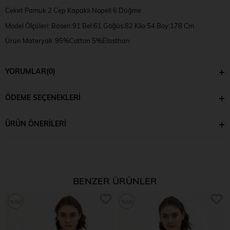
Ceket Pamuk 2 Cep Kapaklı Nopeli 6 Düğme
Model Ölçüleri: Basen:91 Bel:61 Göğüs:82 Kilo 54 Boy:178 Cm
Ürün Materyali: 95%Cotton 5%Elasthan
Numune Bedeni: UN
YORUMLAR
(0)
ÖDEME SEÇENEKLERI
ÜRÜN ÖNERILERI
BENZER ÜRÜNLER
%50
%50