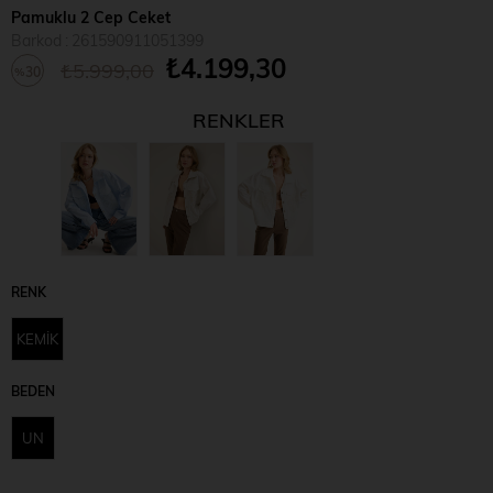
Pamuklu 2 Cep Ceket
Barkod
:
261590911051399
₺4.199,30
₺5.999,00
30
%
İndirim
RENKLER
RENK
KEMİK
BEDEN
UN