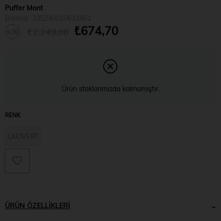
Puffer Mont
Barkod
:
235240010631901
₺674,70
₺2.249,00
70
%
İndirim
Ürün stoklarımızda kalmamıştır.
RENK
LACİVERT
ÜRÜN ÖZELLIKLERI