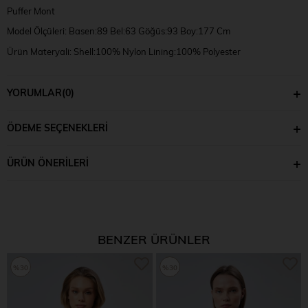
Puffer Mont
Model Ölçüleri: Basen:89 Bel:63 Göğüs:93 Boy:177 Cm
Ürün Materyali: Shell:100% Nylon Lining:100% Polyester
Model Bedeni: S
YORUMLAR
(0)
ÖDEME SEÇENEKLERI
ÜRÜN ÖNERILERI
BENZER ÜRÜNLER
%30
%30