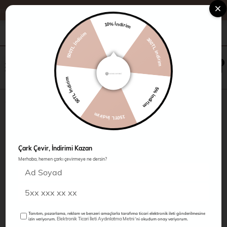
%20 İndirim
10% İndirim
+90 216 485 60 90
Kampanyalar
Mağazalarımız
300TL indirim
500TL İndirim
×
0
0
5% indirim
50TL İndirim
Puffer Mont
150TL İndirim
Çark Çevir, İndirimi Kazan
Merhaba, hemen çarkı çevirmeye ne dersin?
Tanıtım, pazarlama, reklam ve benzeri amaçlarla tarafıma ticari elektronik ileti gönderilmesine
Elektronik Ticari İleti Aydınlatma Metni
izin veriyorum.
'ni okudum onay veriyorum.