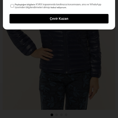
KVKK kapsamında tarafınızca korunmasını, sms ve WhatsApp
Paylaştığım bilgilerin
üzerinden bilgilendirmeleri almayı
kabul ediyorum.
Çevir Kazan