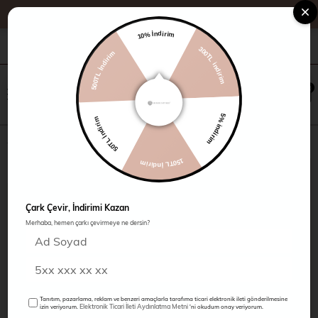
10% İndirim
500TL İndirim
+90 216 485 60 90
Kampanyalar
Mağazalarımız
300TL indirim
×
0
0
50TL İndirim
5% indirim
Teğel Dikişli 3 Cepli Ceket
150TL İndirim
Çark Çevir, İndirimi Kazan
Merhaba, hemen çarkı çevirmeye ne dersin?
Tanıtım, pazarlama, reklam ve benzeri amaçlarla tarafıma ticari elektronik ileti gönderilmesine
Elektronik Ticari İleti Aydınlatma Metni
izin veriyorum.
'ni okudum onay veriyorum.