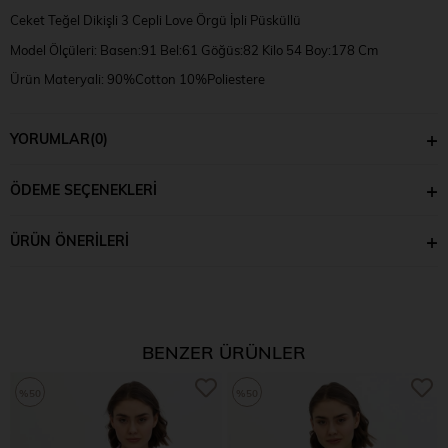
Ceket Teğel Dikişli 3 Cepli Love Örgü İpli Püsküllü
Model Ölçüleri: Basen:91 Bel:61 Göğüs:82 Kilo 54 Boy:178 Cm
Ürün Materyali: 90%Cotton 10%Poliestere
Numune Bedeni: UN
YORUMLAR
(0)
ÖDEME SEÇENEKLERI
ÜRÜN ÖNERILERI
BENZER ÜRÜNLER
%50
%50