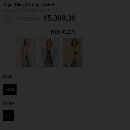
Teğel Dikişli 3 Cepli Ceket
Barkod
:
261610201351399
₺5.389,30
₺7.699,00
30
%
İndirim
RENKLER
RENK
KEMİK
BEDEN
UN