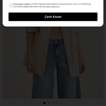
KVKK kapsamında tarafınızca korunmasını, sms ve WhatsApp
Paylaştığım bilgilerin
üzerinden bilgilendirmeleri almayı
kabul ediyorum.
Çevir Kazan