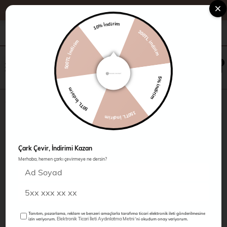
10% İndirim
300TL indirim
+90 216 485 60 90
Kampanyalar
Mağazalarımız
500TL İndirim
×
0
0
5% indirim
50TL İndirim
Triko Elbise
150TL İndirim
Çark Çevir, İndirimi Kazan
Merhaba, hemen çarkı çevirmeye ne dersin?
Tanıtım, pazarlama, reklam ve benzeri amaçlarla tarafıma ticari elektronik ileti gönderilmesine
Elektronik Ticari İleti Aydınlatma Metni
izin veriyorum.
'ni okudum onay veriyorum.