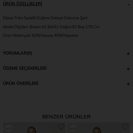
ÜRÜN ÖZELLIKLERI
Elbise Triko Sedefli Düğme Detaylı Dokuma Şert
Model Ölçüleri: Basen:91 Bel:61 Göğüs:82 Boy:178 Cm
Ürün Materyali: 60%Viscose 40%Polyester
Model Bedeni: S/M
YORUMLAR
(0)
ÖDEME SEÇENEKLERI
ÜRÜN ÖNERILERI
BENZER ÜRÜNLER
%51
%50