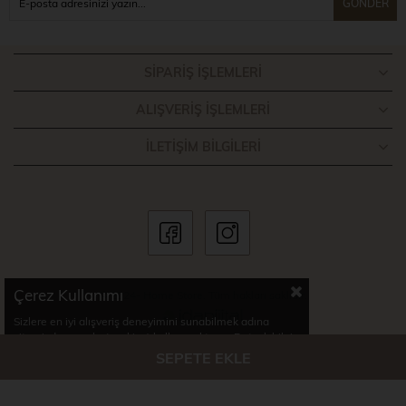
GÖNDER
SIPARIŞ İŞLEMLERI
ALIŞVERIŞ İŞLEMLERI
İLETIŞIM BILGILERI
Çerez Kullanımı
© 2024- Home Store. Tüm hakları saklıdır.
Sizlere en iyi alışveriş deneyimini sunabilmek adına
sitemizde çerezler(cookies) kullanmaktayız. Detaylı bilgi
için Kvkk sözleşmesini inceleyebilirsiniz.