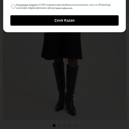
KVKK kapsamında tarafınızca korunmasını, sms ve WhatsApp
Paylaştığım bilgilerin
üzerinden bilgilendirmeleri almayı
kabul ediyorum.
Çevir Kazan