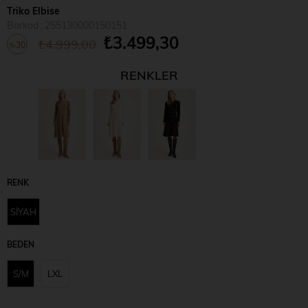
Triko Elbise
Barkod
:
255130000150151
₺3.499,30
₺4.999,00
30
%
İndirim
RENKLER
RENK
SİYAH
BEDEN
S/M
LXL