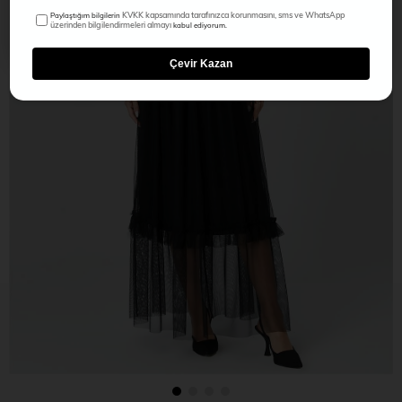
KVKK kapsamında tarafınızca korunmasını, sms ve WhatsApp
Paylaştığım bilgilerin
üzerinden bilgilendirmeleri almayı
kabul ediyorum.
Çevir Kazan