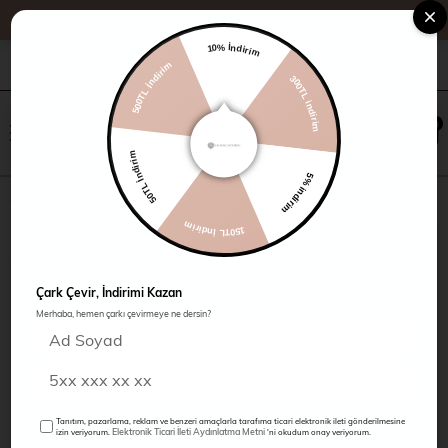
10% İndirim
+90 216 485 60 90
Kampanyalar
Mağazalarımız
300TL indirim
500TL İndirim
×
0
0
5% indirim
50TL İndirim
Uzun Tül Kolsuz Elbise
150TL İndirim
Çark Çevir, İndirimi Kazan
Merhaba, hemen çarkı çevirmeye ne dersin?
Tanıtım, pazarlama, reklam ve benzeri amaçlarla tarafıma ticari elektronik ileti gönderilmesine
Elektronik Ticari İleti Aydınlatma Metni
izin veriyorum.
'ni okudum onay veriyorum.