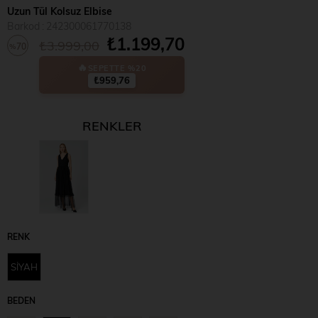
Uzun Tül Kolsuz Elbise
Barkod
:
242300061770138
₺1.199,70
₺3.999,00
70
%
SEPETTE %20
İndirim
₺959,76
RENKLER
RENK
SİYAH
BEDEN