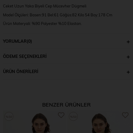
Ceket Uzun Yaka Biyeli Cep Mücevher Dügmeli
Model Ölçüleri: Basen:91 Bel:61 Göğüs:82 Kilo 54 Boy:178 Cm
Ürün Materyali: %90 Polyester %10 Elastan.
Model Numune Bedeni: XS
YORUMLAR
(0)
ÖDEME SEÇENEKLERI
ÜRÜN ÖNERILERI
BENZER ÜRÜNLER
%50
%50