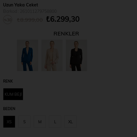
Uzun Yaka Ceket
Barkod
:
261011279758800
₺6.299,30
₺8.999,00
30
%
İndirim
RENKLER
RENK
KUM BEJİ
BEDEN
XS
S
M
L
XL