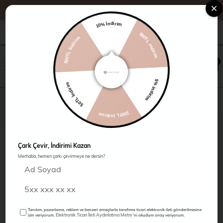
10% İndirim
500TL İndirim
+90 216 485 60 90
Kampanyalar
Mağazalarımız
300TL indirim
×
0
0
50TL İndirim
5% indirim
Uzun Yaka Ceket
150TL İndirim
Çark Çevir, İndirimi Kazan
Merhaba, hemen çarkı çevirmeye ne dersin?
Tanıtım, pazarlama, reklam ve benzeri amaçlarla tarafıma ticari elektronik ileti gönderilmesine
Elektronik Ticari İleti Aydınlatma Metni
izin veriyorum.
'ni okudum onay veriyorum.