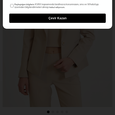
KVKK kapsamında tarafınızca korunmasını, sms ve WhatsApp
Paylaştığım bilgilerin
üzerinden bilgilendirmeleri almayı
kabul ediyorum.
Çevir Kazan