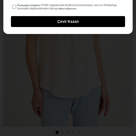
KVKK kapsamında tarafınızca korunmasını, sms ve WhatsApp
Paylaştığım bilgilerin
üzerinden bilgilendirmeleri almayı
kabul ediyorum.
Çevir Kazan