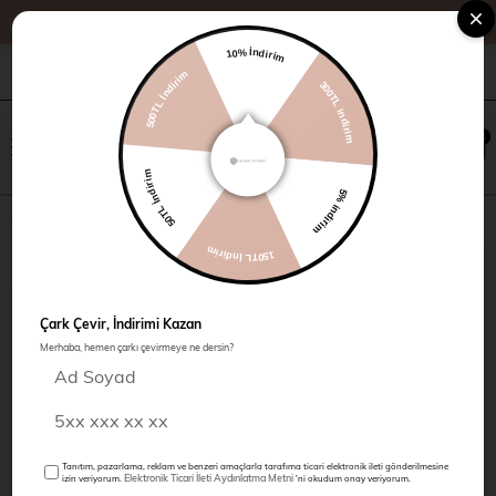
10% İndirim
500TL İndirim
+90 216 485 60 90
Kampanyalar
Mağazalarımız
300TL indirim
×
0
0
50TL İndirim
5% indirim
Önü Pile Fırfırlı Bluz
150TL İndirim
Çark Çevir, İndirimi Kazan
Merhaba, hemen çarkı çevirmeye ne dersin?
Tanıtım, pazarlama, reklam ve benzeri amaçlarla tarafıma ticari elektronik ileti gönderilmesine
Elektronik Ticari İleti Aydınlatma Metni
izin veriyorum.
'ni okudum onay veriyorum.