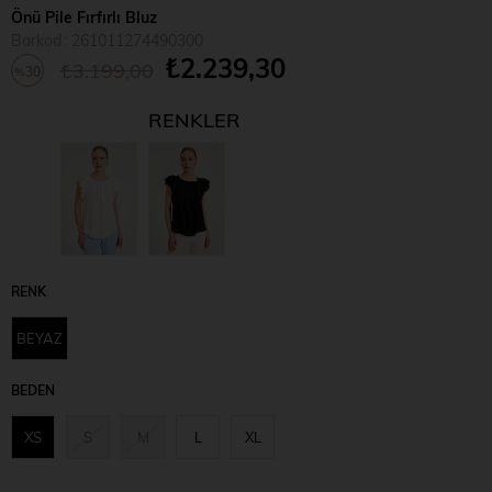
Önü Pile Fırfırlı Bluz
Barkod
:
261011274490300
₺2.239,30
₺3.199,00
30
%
İndirim
RENKLER
RENK
BEYAZ
BEDEN
XS
S
M
L
XL