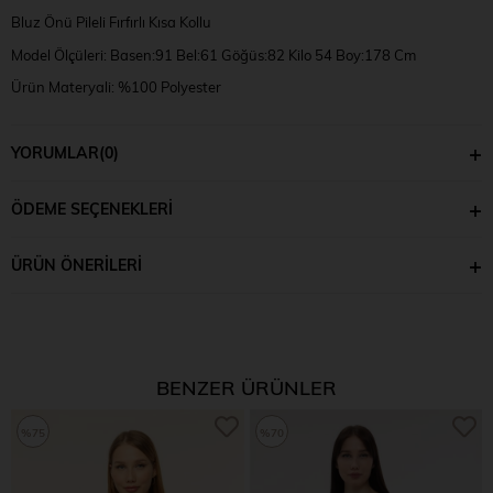
Bluz Önü Pileli Fırfırlı Kısa Kollu
Model Ölçüleri: Basen:91 Bel:61 Göğüs:82 Kilo 54 Boy:178 Cm
Ürün Materyali: %100 Polyester
Model Numune Bedeni: XS
YORUMLAR
(0)
ÖDEME SEÇENEKLERI
ÜRÜN ÖNERILERI
BENZER ÜRÜNLER
%75
%70