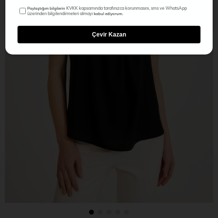
KVKK kapsamında tarafınızca korunmasını, sms ve WhatsApp
Paylaştığım bilgilerin
üzerinden bilgilendirmeleri almayı
kabul ediyorum.
Çevir Kazan