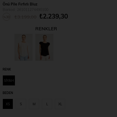
Önü Pile Fırfırlı Bluz
Barkod
:
261011274490100
₺2.239,30
₺3.199,00
30
%
İndirim
RENKLER
RENK
SİYAH
BEDEN
XS
S
M
L
XL