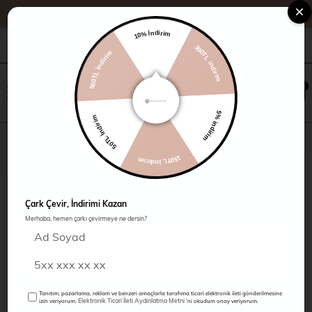
10% İndirim
500TL İndirim
+90 216 485 60 90
Kampanyalar
Mağazalarımız
300TL indirim
×
0
0
50TL İndirim
5% indirim
Önü Pile Fırfırlı Bluz
150TL İndirim
Çark Çevir, İndirimi Kazan
Merhaba, hemen çarkı çevirmeye ne dersin?
Tanıtım, pazarlama, reklam ve benzeri amaçlarla tarafıma ticari elektronik ileti gönderilmesine
Elektronik Ticari İleti Aydınlatma Metni
izin veriyorum.
'ni okudum onay veriyorum.