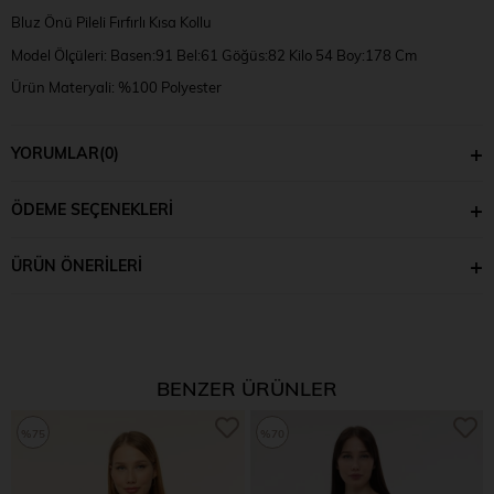
Bluz Önü Pileli Fırfırlı Kısa Kollu
Model Ölçüleri: Basen:91 Bel:61 Göğüs:82 Kilo 54 Boy:178 Cm
Ürün Materyali: %100 Polyester
Model Numune Bedeni: XS
YORUMLAR
(0)
ÖDEME SEÇENEKLERI
ÜRÜN ÖNERILERI
BENZER ÜRÜNLER
%75
%70