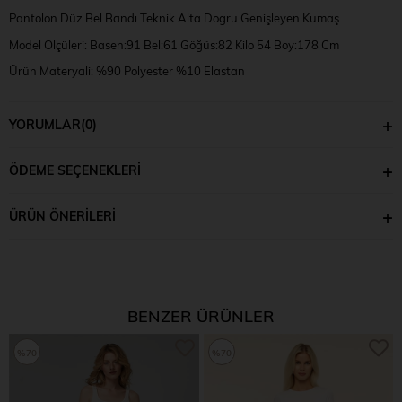
Pantolon Düz Bel Bandı Teknik Alta Dogru Genişleyen Kumaş
Model Ölçüleri: Basen:91 Bel:61 Göğüs:82 Kilo 54 Boy:178 Cm
Ürün Materyali: %90 Polyester %10 Elastan
Model Numune Bedeni: XS
YORUMLAR
(0)
ÖDEME SEÇENEKLERI
ÜRÜN ÖNERILERI
BENZER ÜRÜNLER
%70
%70