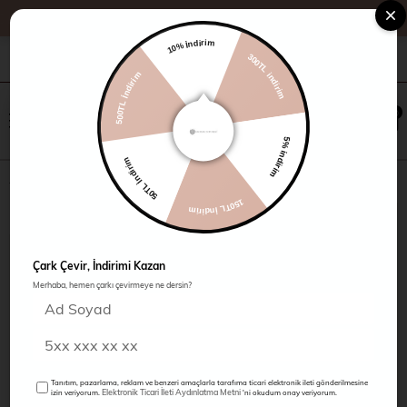
10% İndirim
300TL indirim
+90 216 485 60 90
Kampanyalar
Mağazalarımız
500TL İndirim
×
0
0
5% indirim
50TL İndirim
Pantolon
150TL İndirim
Çark Çevir, İndirimi Kazan
Merhaba, hemen çarkı çevirmeye ne dersin?
Tanıtım, pazarlama, reklam ve benzeri amaçlarla tarafıma ticari elektronik ileti gönderilmesine
Elektronik Ticari İleti Aydınlatma Metni
izin veriyorum.
'ni okudum onay veriyorum.