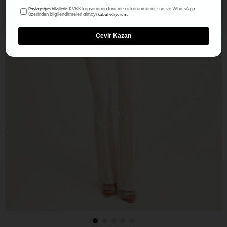
KVKK kapsamında tarafınızca korunmasını, sms ve WhatsApp
Paylaştığım bilgilerin
üzerinden bilgilendirmeleri almayı
kabul ediyorum.
Çevir Kazan