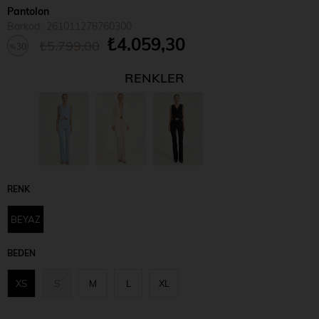
Pantolon
Barkod
:
261011278760300
₺4.059,30
₺5.799,00
30
%
İndirim
RENKLER
RENK
BEYAZ
BEDEN
XS
S
M
L
XL