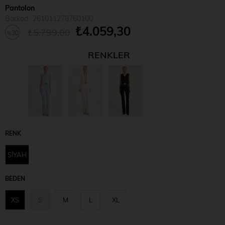
Pantolon
Barkod
:
261011278760100
₺4.059,30
₺5.799,00
30
%
İndirim
RENKLER
RENK
SİYAH
BEDEN
XS
S
M
L
XL