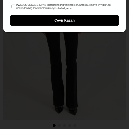
KVKK kapsamında tarafınızca korunmasını, sms ve WhatsApp
Paylaştığım bilgilerin
üzerinden bilgilendirmeleri almayı
kabul ediyorum.
Çevir Kazan