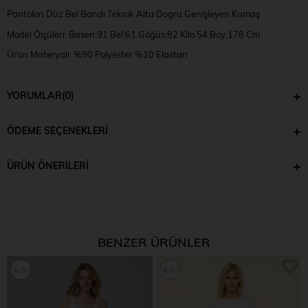
Pantolon Düz Bel Bandı Teknik Alta Dogru Genişleyen Kumaş
Model Ölçüleri: Basen:91 Bel:61 Göğüs:82 Kilo 54 Boy:178 Cm
Ürün Materyali: %90 Polyester %10 Elastan
Model Numune Bedeni: XS
YORUMLAR
(0)
ÖDEME SEÇENEKLERI
ÜRÜN ÖNERILERI
BENZER ÜRÜNLER
%70
%70