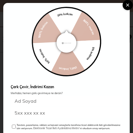
10% İndirim
500TL İndirim
+90 216 485 60 90
Kampanyalar
Mağazalarımız
300TL indirim
×
0
0
50TL İndirim
5% indirim
Pantolon
150TL İndirim
Çark Çevir, İndirimi Kazan
Merhaba, hemen çarkı çevirmeye ne dersin?
Tanıtım, pazarlama, reklam ve benzeri amaçlarla tarafıma ticari elektronik ileti gönderilmesine
Elektronik Ticari İleti Aydınlatma Metni
izin veriyorum.
'ni okudum onay veriyorum.